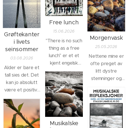
Free lunch
15.06.2026
Grøftekanter
Morgenvask
"There is no such
i livets
25.05.2026
thing as a free
seinsommer
lunch" er et et
Nettene mine er
03.08.2026
kjent engelsk
ofte preget av
Alder er bare et
ordtak, og det er
litt dystre
tall sies det. Det
selvsagt mye
stemninger og
kan jo absolutt
sant i det. På den
tanker. Det kan
være et positivt
annen side er det
være at jeg
utsagn, bare det
også sagt at "det
våkner av
ikke brukes som
beste i livet er
drømmer som jeg
et litt krampaktig
gratis".
knapt husker,
uttrykk for å
Musikalske
men som allikevel
holde fast på