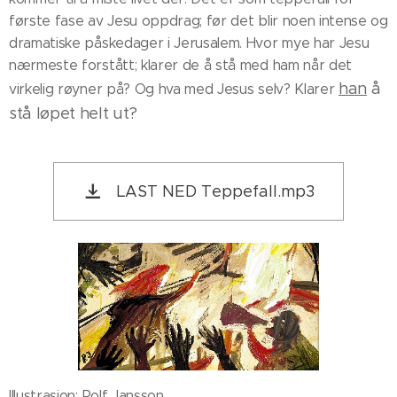
første fase av Jesu oppdrag; før det blir noen intense og
dramatiske påskedager i Jerusalem. Hvor mye har Jesu
nærmeste forstått; klarer de å stå med ham når det
han
å
virkelig røyner på? Og hva med Jesus selv? Klarer
stå løpet helt ut?
LAST NED Teppefall.mp3
Illustrasjon: Rolf Jansson