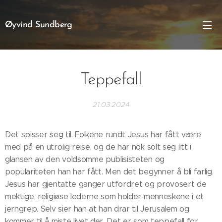
Øyvind Sundberg
Teppefall
21.03.2024
Det spisser seg til. Folkene rundt Jesus har fått være
med på en utrolig reise, og de har nok solt seg litt i
glansen av den voldsomme publisisteten og
populariteten han har fått. Men det begynner å bli farlig.
Jesus har gjentatte ganger utfordret og provosert de
mektige, religiøse lederne som holder menneskene i et
jerngrep. Selv sier han at han drar til Jerusalem og
kommer til å miste livet der. Det er som teppefall for